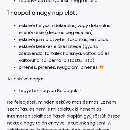
Legény- és Leánybúcsú megtartása
1 nappal a nagy nap előtt:
esküvői helyszín dekorálás, vagy dekorálás
ellenőrzése (dekoros cég esetén)
esküvői jármű átvétel, takarítás, lemosás
esküvői kellékek előkészítése (gyűrű,
zsebkendő, tartalék harisnya, váltócipő és
váltóruha, tű-cérna-biztostű….stb)
pihenés, pihenés, nyugalom, pihenés
Az esküvő napja:
Legyetek nagyon Boldogok!!!
Ne feledjétek, minden esküvő más és más. Ez nem
szentírás, és nem is mi találtuk ki, hanem az
interneten található írások alapján gyűjtöttük össze
nektek, hogy talán ennyivel is tudunk segíteni. A
tökéletes esküvőhöz mindenképp javaslunk egy