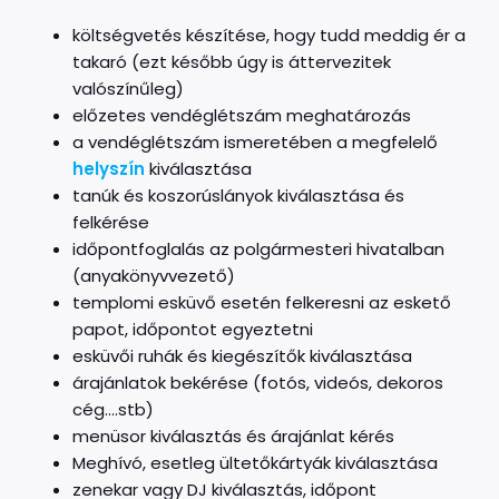
költségvetés készítése, hogy tudd meddig ér a
takaró (ezt később úgy is áttervezitek
valószínűleg)
előzetes vendéglétszám meghatározás
a vendéglétszám ismeretében a megfelelő
helyszín
kiválasztása
tanúk és koszorúslányok kiválasztása és
felkérése
időpontfoglalás az polgármesteri hivatalban
(anyakönyvvezető)
templomi esküvő esetén felkeresni az eskető
papot, időpontot egyeztetni
esküvői ruhák és kiegészítők kiválasztása
árajánlatok bekérése (fotós, videós, dekoros
cég….stb)
menüsor kiválasztás és árajánlat kérés
Meghívó, esetleg ültetőkártyák kiválasztása
zenekar vagy DJ kiválasztás, időpont