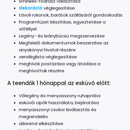
Sminkes-fodrász választása
dekoráció
véglegesítése
távoli rokonok, barátok szállásáról gondoskodás
Programfüzet készítése, egyeztetése a
vőféllyel
Legény- és leánybúcsú megszervezése
Megfelelő dokumentumok beszerzése az
anyakönyvi hivatal részére
vendéglista véglegesítése
meghívók postázása vagy átadása a
meghívottak részére
A teendők 1 hónappal az esküvő előtt:
Vőlegény és menyasszony ruhapróba
esküvői cipők használata, bejáratása
menyasszonyi csokor kiválasztás és
megrendelés
ülésrend elkészítése