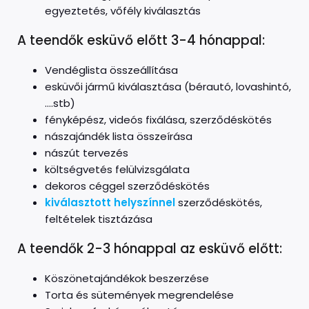
egyeztetés, vőfély kiválasztás
A teendők esküvő előtt 3-4 hónappal:
Vendéglista összeállítása
esküvői jármű kiválasztása (bérautó, lovashintó,
….stb)
fényképész, videós fixálása, szerződéskötés
nászajándék lista összeírása
nászút tervezés
költségvetés felülvizsgálata
dekoros céggel szerződéskötés
kiválasztott helyszínnel
szerződéskötés,
feltételek tisztázása
A teendők 2-3 hónappal az esküvő előtt:
Köszönetajándékok beszerzése
Torta és sütemények megrendelése